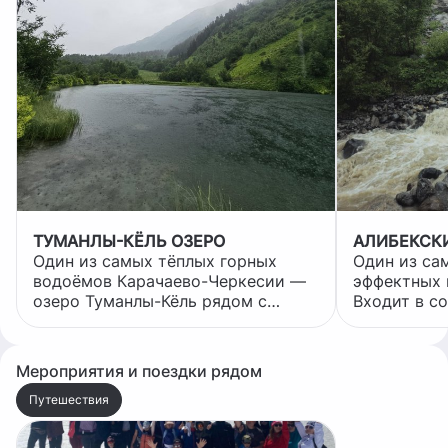
ТУМАНЛЫ-КЁЛЬ ОЗЕРО
АЛИБЕКСК
Один из самых тёплых горных
Один из са
водоёмов Карачаево-Черкесии —
эффектных 
озеро Туманлы-Кёль рядом с
Входит в с
Домбаем. Несмотря на то, что оно
заповедник
расположено на высоте 1850
25 метров. Алибекский водопад
метров над уровнем моря, а снег
появился в 
Мероприятия и поездки рядом
здесь бывает ещё в мае, за лето
годы водопа
вода прогревается до +18-20 °C.
скальчатый
Путешествия
Это само по себе неестественно
языком Али
для ледниковых водоёмов.
который ка