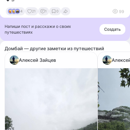
99
4
21
1
0
Напиши пост и расскажи о своих
Создать
путешествиях
Домбай — другие заметки из путешествий
Алексей Зайцев
Алексе