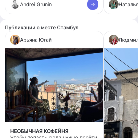
Andrei Grunin
Наталь
Публикации о месте Стамбул
Арьяна Югай
Людмил
НЕОБЫЧНАЯ КОФЕЙНЯ
Чтобы попасть сюда нужно пройти