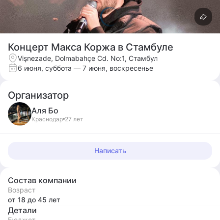
Концерт Макса Коржа в Стамбуле
Vişnezade, Dolmabahçe Cd. No:1, Стамбул
6 июня, суббота
— 7 июня, воскресенье
Организатор
Аля
Бо
Краснодар
27 лет
Написать
Состав компании
Возраст
от 18
до 45
лет
Детали
Бюджет