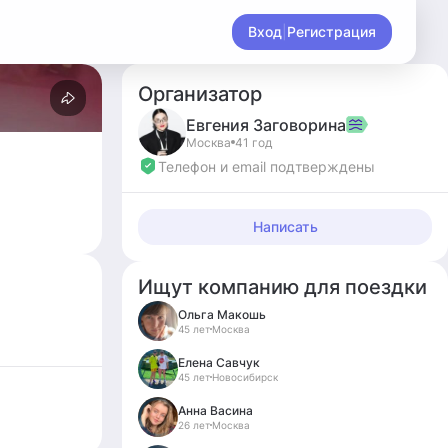
Вход
|
Регистрация
Организатор
Евгения
Заговорина
Москва
41 год
Телефон и email подтверждены
Написать
Ищут компанию для поездки
Ольга Макошь
45 лет
Москва
Елена Савчук
45 лет
Новосибирск
Анна Васина
26 лет
Москва