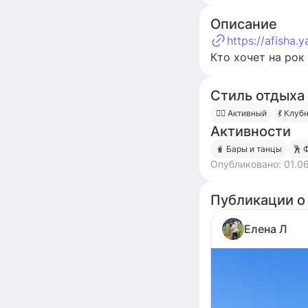
Описание
https://afisha.
Кто хочет на рок
Стиль отдыха
🧍‍♀️ Активный
💃 Клуб
Активности
🧋 Бары и танцы
🕺 
Опубликовано:
01.0
Публикации о
Елена Л