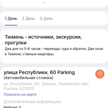
пикап, правда, не новый.
Бюджет - по согласованию. Указан ориентировочно, по
факту будет много меньше. Желательно предварительно
1 День
2 День
3 День
встретиться в Ебурге.
В Тюмени есть варианты: Аквапарк Лето-Лето или, музей
Распутина (Гришки). Можно и "теятр" какойнить
Тюмень - источники, экскурсии,
подобрать.
прогулки
Приглашаю попутчиков - женщин, мужчин, компанию (до
Два дня по 5-6 часов - переезды туда и обратно. Две ночи
4-х человек). Поеду с компанией только женщин
в Тюмени, с'емные квартиры.
(подруги).
улица Республики, 60 Parking
(Автомобильная стоянка)
ул. Республики, 60, Тюмень, Тюменская обл.,
Россия, 625033
Показать на карте
Дополнительная информация:
Рейтинг 5