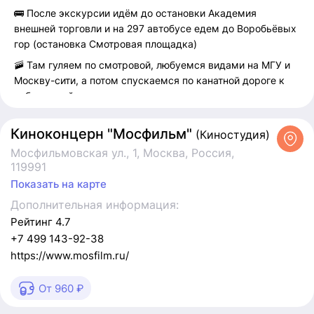
🚌 После экскурсии идём до остановки Академия
внешней торговли и на 297 автобусе едем до Воробьёвых
гор (остановка Смотровая площадка)
🚠 Там гуляем по смотровой, любуемся видами на МГУ и
Москву-сити, а потом спускаемся по канатной дороге к
набережной
(выходить нужно на первой остановке - нам же на
корабликах кататься))
Киноконцерн "Мосфильм"
(Киностудия)
🚤 Билеты на прогулку по реке выгоднее брать онлайн,
Мосфильмовская ул., 1, Москва, Россия,
можно даже за 5 минут до отправления (мы так делали)
119991
Показать на карте
🏙️ Наслаждаемся красавицей Москвой с реки,
фоткаемся, снимаем видосы, доплываем до Китай-города
Дополнительная информация:
и идём гулять в Зарядье
Рейтинг 4.7
+7 499 143-92-38
https://www.mosfilm.ru/
От 960 ₽