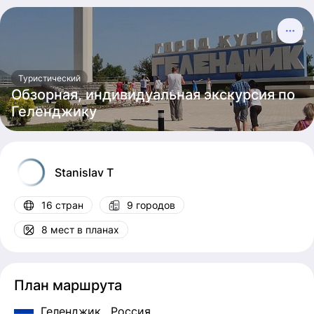
Туристический
Обзорная, индивидуальная экскурсия по
Геленджику
Stanislav
T
16 стран
9 городов
8 мест в планах
План маршрута
Геленджик
, Россия