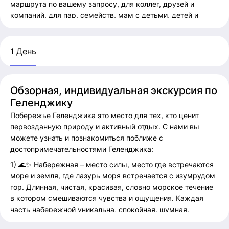
маршрута по вашему запросу, для коллег, друзей и
компаний, для пар, семейств, мам с детьми, детей и
индивидуальных путешественников. Мы команда
местных жителей которые знают город и его окрестности,
поможем с размещением, порекомендуем интересные
1 День
места, проведем экскурсии, расскажем занимательные
истории.
Добро пожаловать в солнечный Геленджик! Мы
Обзорная, индивидуальная экскурсия по
индивидуально составляем и формируем маршруты, в
Геленджику
зависимости от ваших пожеланий, времени и состава.
Побережье Геленджика это место для тех, кто ценит
Организуем ваше путешествие, в наилучшем виде. Наши
первозданную природу и активный отдых. С нами вы
туры и экскурсии проходят в комфортной и безопасной
можете узнать и познакомиться поближе с
обстановке.
достопримечательностями Геленджика:
Мы гарантируем вам профессиональное сопровождение,
1) 🌊✨ Набережная – место силы, место где встречаются
интересные места и массу положительных эмоций.
море и земля, где лазурь моря встречается с изумрудом
Индивидуальный подход и формирование маршрутов по
гор. Длинная, чистая, красивая, словно морское течение
вашим запросам и пожеланиям, пишите и звоните!
в котором смешиваются чувства и ощущения. Каждая
часть набережной уникальна, спокойная, шумная,
Записывайтесь на наши туры и экскурсию прямо сейчас!
веселая. Вы обретёте лёгкость бытия и насладитесь
Проконсультируем по маршруту который подойдет