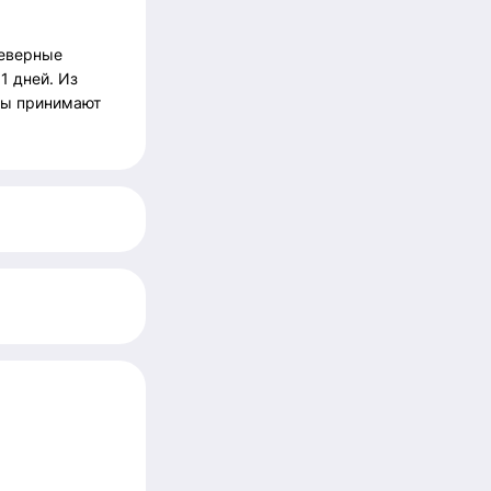
северные
1 дней. Из
нды принимают