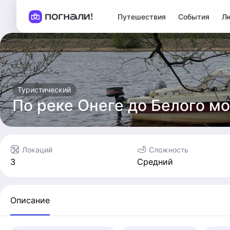
Путешествия
События
Л
Туристический
По реке Онеге до Белого м
Локаций
Сложность
3
Средний
Описание