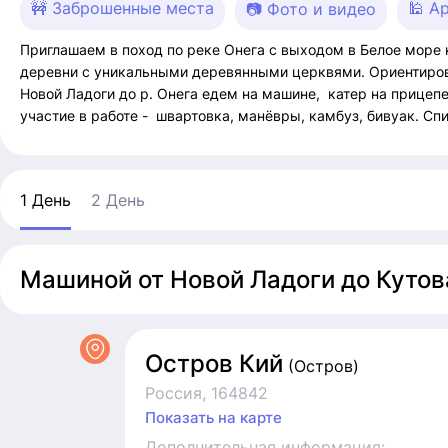
🚧 Заброшенные места
🕌 А
📷 Фото и видео
Приглашаем в поход по реке Онега с выходом в Белое море
деревни с уникальными деревянными церквями. Ориентирово
Новой Ладоги до р. Онега едем на машине, катер на прицепе
участие в работе - швартовка, манёвры, камбуз, бивуак. Спи
1 День
2 День
Машиной от Новой Ладоги до Кутова
Остров Кий
(Остров)
Россия, 164842
Показать на карте
Дополнительная информация: