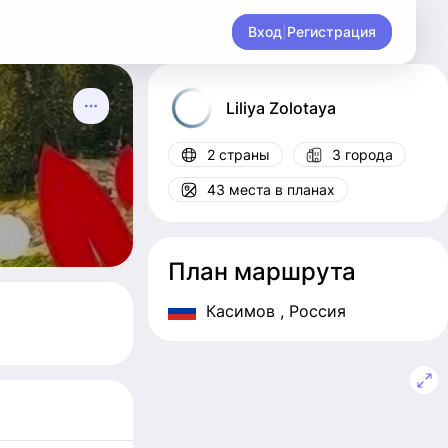
Вход
|
Регистрация
Liliya
Zolotaya
2 страны
3 города
43 места в планах
План маршрута
Касимов
, Россия