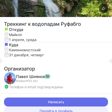
Треккинг к водопадам Руфабго
Откуда
Майкоп
1 апреля, среда
Куда
Каменномостский
31 декабря, четверг
Организатор
Павел
Шиянов
Майкоп
35 лет
Телефон и email подтверждены
Написать
Перейти в профиль