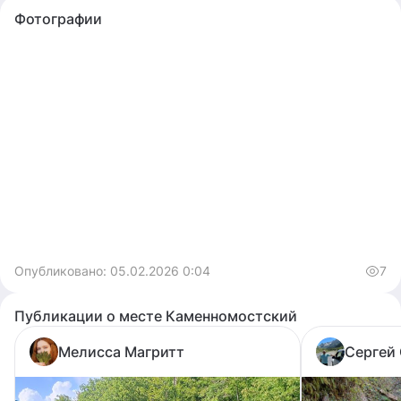
хочется пить руками.
Фотографии
С нами можно без подготовки. Даже если ты впервые в
горах.
Поехали?
Опубликовано:
05.02.2026 0:04
7
Публикации о месте Каменномостский
Мелисса Магритт
Cергей