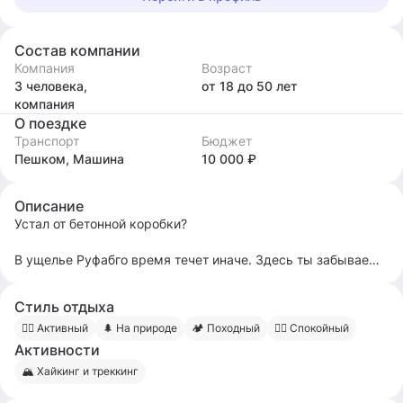
Состав компании
Компания
Возраст
3 человека,
от 18
до 50
лет
компания
О поездке
Транспорт
Бюджет
Пешком, Машина
10 000 ₽
Описание
Устал от бетонной коробки?
В ущелье Руфабго время течет иначе. Здесь ты забываешь
про часы и вспоминаешь, как дышать полной грудью.
Стиль отдыха
Мы уведем тебя с главной тропы туда, где не ходят толпы
🧍‍♀️ Активный
🌲 На природе
🏕 Походный
🧍‍♂️ Спокойный
туристов. Покажем секретные локации, где водопады
Активности
падают прямо в душу, а тишина звенит громче любых слов.
🏔 Хайкинг и треккинг
Всего один день. Ты, горы и ледяная вода, которую