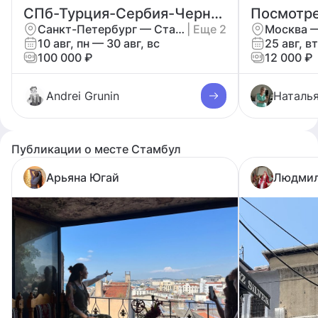
СПб-Турция-Сербия-Черногория
Санкт-Петербург — Стамбул
| Еще 2
Москва 
10 авг, пн — 30 авг, вс
25 авг, вт
100 000 ₽
12 000 ₽
Andrei Grunin
Наталь
Публикации о месте Стамбул
Арьяна Югай
Людмил