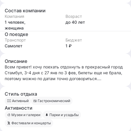
Состав компании
Компания
Возраст
1 человек,
до 40
лет
женщина
О поездке
Транспорт
Бюджет
Самолет
1 ₽
Описание
Всем привет! хочу поехать отдохнуть в прекрасный город
Стамбул, 3-4 дня с 27 янв по 3 фев, билеты еще не брала,
поэтому можно по датам точно договориться.
Рассматриваю только девушек. Хочу найти интересного
человека, будет вместе ходить в классные заведения,
Стиль отдыха
смотреть достопримечательности. Вылет из москвы. С
🧍‍♀️ Активный
🍱 Гастрономический
удовольствием встречусь офф лайн в москве перед
Активности
вылетом.
🎨 Музеи и галереи
🌲 Парки и усадьбы
Я очень компанейский человек, хорошо готовлю - с меня
🕺 Фестивали и концерты
завтраки (очень люблю снимать квартиры с кухней - у