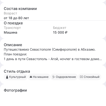
Состав компании
Возраст
от 18
до 80
лет
О поездке
Транспорт
Бюджет
Машина
15 000 ₽
Описание
Путешествиеиз Севастополя (Симферополя) в Абхазию.
План поездки:
1 день в пути Севастополь - Агой, ночлег в гостевом доме;
2 день: Агой- Адлер- остановка в Гаграх- озеро Рица-
Сухум ( ночлег).
Стиль отдыха
3 день: Илорское чудо.
🛕 Культурный
🚘 На машине
🩺️ Оздоровление
🧍‍♂️ Спокойный
Церковь Святого Георгия была известна не только в
Абхазии, но и далеко за ее пределами. Паломники и
путешественники со всего света стремились попасть в
Фотографии
Илорский храм: считалась, что любая просьба,
произнесенная там, исполнится;
-Успенский собор в Мокве.