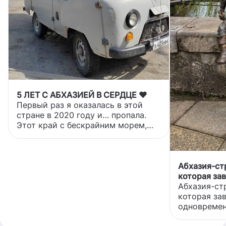
5 ЛЕТ С АБХАЗИЕЙ В СЕРДЦЕ ❤️
Первый раз я оказалась в этой
стране в 2020 году и… пропала.
Этот край с бескрайним морем,
горами, уходящими в облака, и
терпким запахом самшита забрал
меня целиком. С тех пор — 5 лет
подряд я возвращалась сюда
Абхазия-ст
снова и снова. Как магнитом тянет.
которая за
Особенное место — мои дни
одновремен
Абхазия-ст
рождения, которые я отмечала
шикарной п
которая за
совсем не за столом 🥳 Один год
момент сер
одновремен
— сплав по бурной реке Кодор.
количества
шикарной п