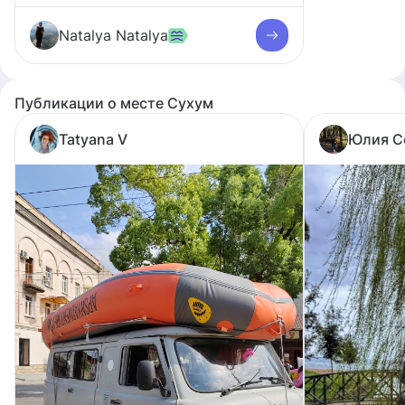
Natalya Natalya
Публикации о месте Сухум
Tatyana V
Юлия С