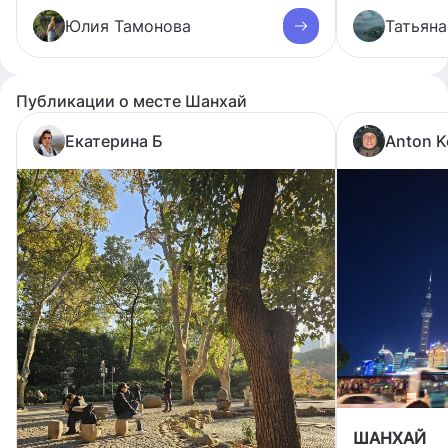
Юлия Тамонова
Татьяна
Публикации о месте Шанхай
Екатерина Б
Anton K
ШАНХАЙ