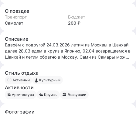
О поездке
Транспорт
Бюджет
Самолет
200 ₽
Описание
Вдвоём с подругой 24.03.2026 летим из Москвы в Шанхай,
далее 28.03 едем в круиз в Японию, 02.04 возвращаемся в
Шанхай и летим обратно в Москву. Сами из Самары можно
и здесь вместе собраться и вместе путешествовать. Ищем
активных людей, кто не зациклен на отдыхе всё включено
Стиль отдыха
и готовых турпакетах.
🧍‍♀️ Активный
🛕 Культурный
Активности
🕌 Архитектура
🛳 Круизы
🏛 Экскурсии
Фотографии