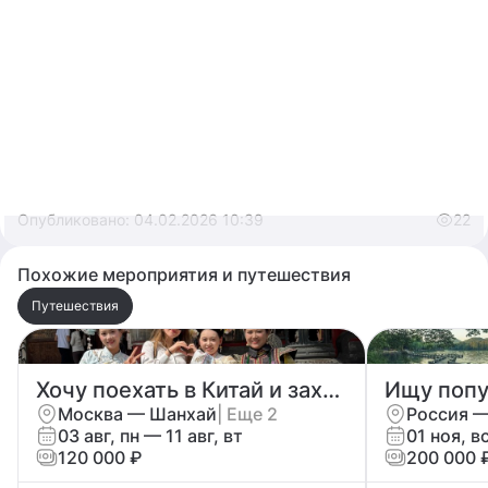
Опубликовано:
04.02.2026 10:39
22
Похожие мероприятия и путешествия
Путешествия
Хочу поехать в Китай и захватить несколько городов
Ищу попу
Москва — Шанхай
| Еще 2
Россия 
03 авг, пн — 11 авг, вт
01 ноя, в
120 000 ₽
200 000 