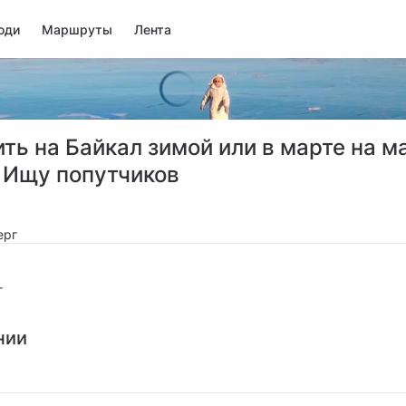
юди
Маршруты
Лента
ть на Байкал зимой или в марте на 
. Ищу попутчиков
ерг
г
нии