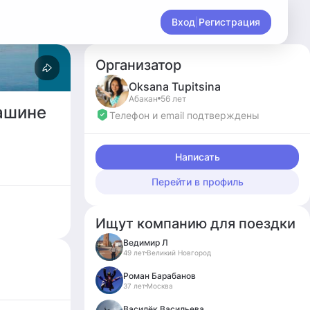
Вход
|
Регистрация
Организатор
Oksana
Tupitsina
Абакан
56 лет
машине
Телефон и email подтверждены
Написать
Перейти в профиль
Ищут компанию для поездки
Ведимир Л
49 лет
Великий Новгород
Роман Барабанов
37 лет
Москва
Василёк Васильева