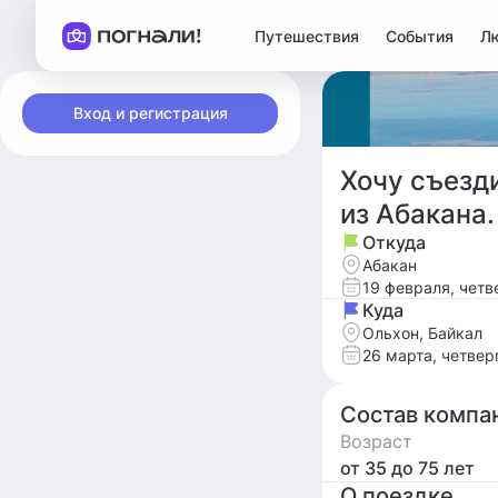
Путешествия
События
Л
Вход и регистрация
Хочу съезди
из Абакана
Откуда
Абакан
19 февраля, четв
Куда
Ольхон, Байкал
26 марта, четвер
Состав компа
Возраст
от 35
до 75
лет
О поездке