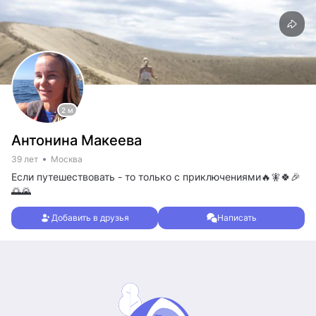
2 м
Антонина Макеева
39 лет
Москва
Если путешествовать - то только с приключениями🔥🧚🍀🎉
🌅🌄
Добавить в друзья
Написать