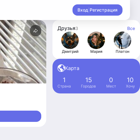
Вход
|
Регистрация
Друзья
3
Все
Дмитрий
Мария
Платон
Карта
1
15
0
10
Страна
Городов
Мест
Хочу