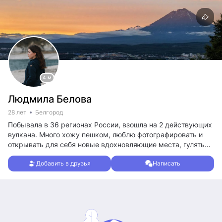
4 м
Людмила Белова
28 лет
Белгород
Побывала в 36 регионах России, взошла на 2 действующих
вулкана. Много хожу пешком, люблю фотографировать и
открывать для себя новые вдохновляющие места, гулять
не только в центральных городах регионов, но и изучать
Добавить в друзья
Написать
жизнь глубинки, наблюдать природные красоты. Отлично
организую самостоятельные поездки, планирую посетить
все регионы и побывать в других странах.