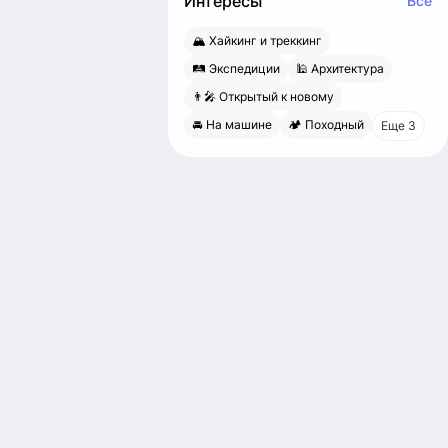
Интересы
Все
🏔 Хайкинг и треккинг
🛤 Экспедиции
🕌 Архитектура
👨‍🎤 Открытый к новому
🚘 На машине
🏕 Походный
Еще 3