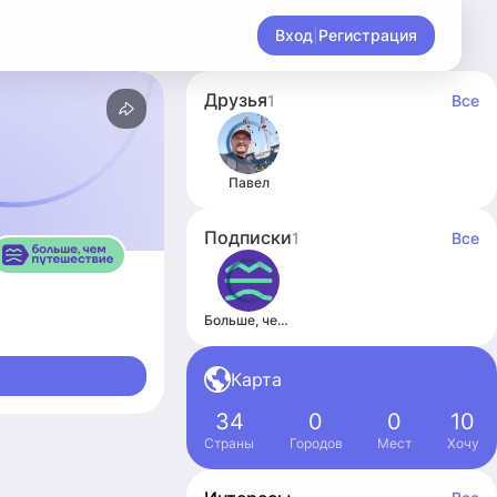
Вход
|
Регистрация
Друзья
1
Все
Павел
Подписки
1
Все
Больше, чем путешествие
Карта
34
0
0
10
Страны
Городов
Мест
Хочу