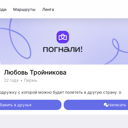
юди
Маршруты
Лента
Любовь Тройникова
22 года
Пермь
подружку с которой можно будет полететь в другую страну ☺️
бавить в друзья
Написать