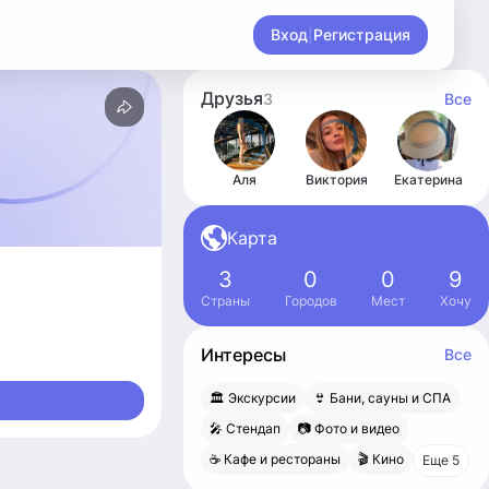
Вход
|
Регистрация
Друзья
3
Все
Аля
Виктория
Екатерина
Карта
3
0
0
9
Страны
Городов
Мест
Хочу
Интересы
Все
🏛 Экскурсии
👙 Бани, сауны и СПА
🎤 Стендап
📷 Фото и видео
☕️ Кафе и рестораны
🎬 Кино
Еще 5