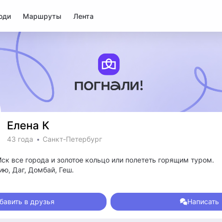
юди
Маршруты
Лента
Елена К
43 года
Санкт-Петербург
ю, Даг, Домбай, Геш.
ерез всю страну. Дед летчик военный. СПб, Архангельск, Дальн
сапы, вел, на машине типа Токсово, Всеволожск местные Мальди
бавить в друзья
Написать
ть, пока это незнакомые попутчики на 1 поездку типа Даг, Ярос