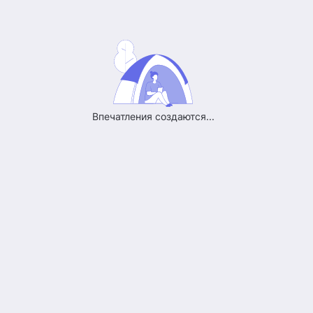
ой день недели, бюджет ограничен. СПб, Ладож - Большевиков.
Впечатления создаются...