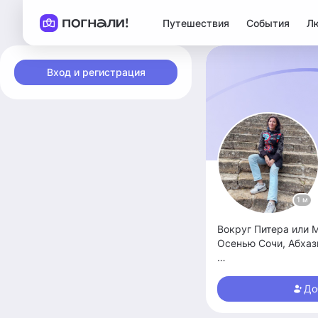
Путешествия
События
Л
Вход и регистрация
1 м
Вокруг Питера или Мск все города и золотое кольцо или полететь горящим туром.
Осенью Сочи, Абхази
С малых лет летаю ч
хочу с палатками, 
До
Человека везде езди