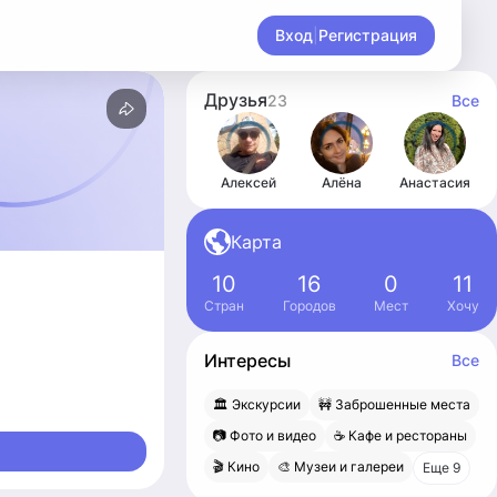
Вход
|
Регистрация
Друзья
23
Все
Алексей
Алёна
Анастасия
Карта
10
16
0
11
Стран
Городов
Мест
Хочу
Интересы
Все
🏛 Экскурсии
🚧 Заброшенные места
. Восток. Летом
📷 Фото и видео
☕️ Кафе и рестораны
вы.
🎬 Кино
🎨 Музеи и галереи
Еще 9
лавль, Калиниград,