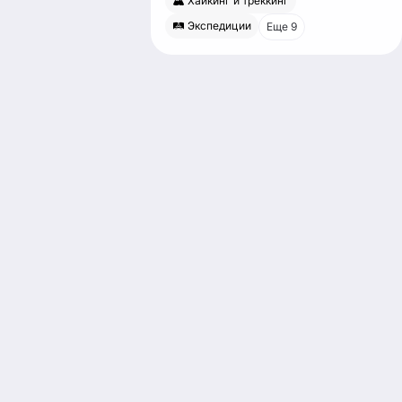
🏔 Хайкинг и треккинг
🛤 Экспедиции
Еще 9