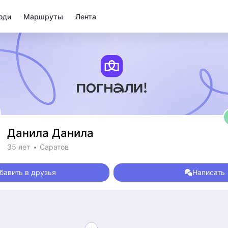
юди
Маршруты
Лента
Данила Данила
35 лет
Саратов
бавить в друзья
Написать