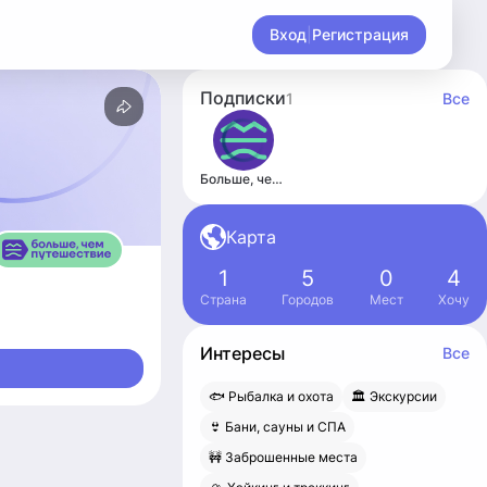
Вход
|
Регистрация
Подписки
1
Все
Больше, чем путешествие
Карта
1
5
0
4
Страна
Городов
Мест
Хочу
Интересы
Все
🐟 Рыбалка и охота
🏛 Экскурсии
👙 Бани, сауны и СПА
🚧 Заброшенные места