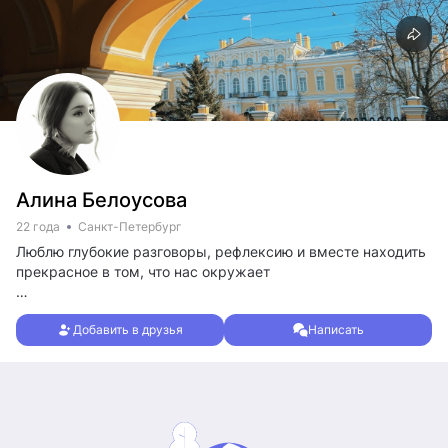
Алина Белоусова
22 года
Санкт-Петербург
Люблю глубокие разговоры, рефлексию и вместе находить
прекрасное в том, что нас окружает
Хочу найти компанию для моих приключений по Питеру. А
Добавить в друзья
Написать
скоро еще еду в Нижний Н.
Погнали вместе?🌱