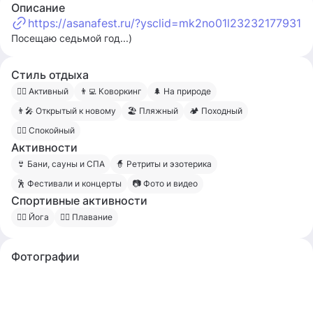
Описание
https://asanafest.ru/?ysclid=mk2no01l23232177931
Посещаю седьмой год...)
Стиль отдыха
🧍‍♀️ Активный
👨‍💻 Коворкинг
🌲 На природе
👨‍🎤 Открытый к новому
🏖 Пляжный
🏕 Походный
🧍‍♂️ Спокойный
Активности
👙 Бани, сауны и СПА
🧙 Ретриты и эзотерика
🕺 Фестивали и концерты
📷 Фото и видео
Спортивные активности
🧘‍♀️ Йога
🏊‍♂️ Плавание
Фотографии