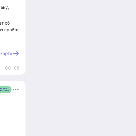
еку,
ет об
аз пройти
 карте
108