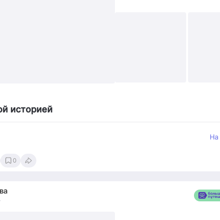
+4
ой историей
На
0
ва
4