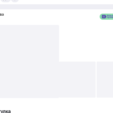
ва
+9
гулка