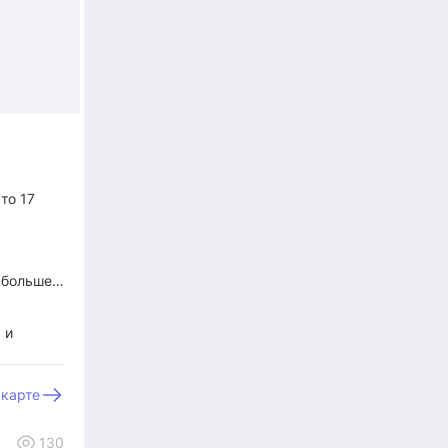
то 17
е больше…
 и
 карте
 Мцхету.
130