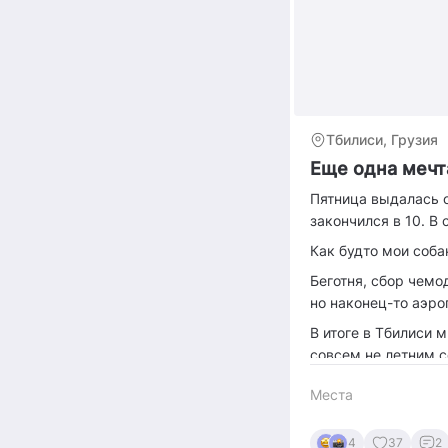
Тбилиси, Грузия
Еще одна мечт
Пятница выдалась о
закончился в 10. В
Как будто мои соба
Беготня, сбор чемо
но наконец-то аэро
В итоге в Тбилиси 
совсем не летним 
Ощутив не совсем 
Места
Путь был не близки
4
37
2
Первым пунктом на