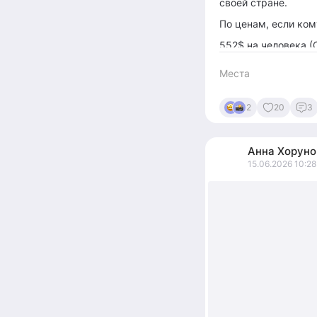
своей стране.
По ценам, если ком
552$ на человека (О
+160$ на человека
Места
сами так захотели.
+85$ мы доплатили 
2
20
3
программы) и тран
Анна
Хоруно
15.06.2026 10:28