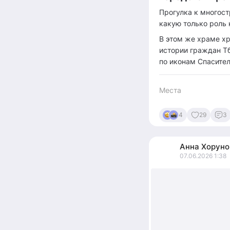
Прогулка к многост
какую только роль 
В этом же храме хр
истории граждан Тб
по иконам Спасите
Места
4
29
3
Анна
Хоруно
07.06.2026 1:38