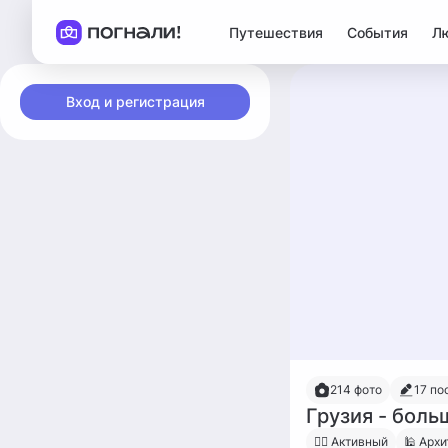
Путешествия
События
Л
Вход и регистрация
214 фото
17 по
Грузия - боль
🧍‍♀️ Активный
🕌 Архи