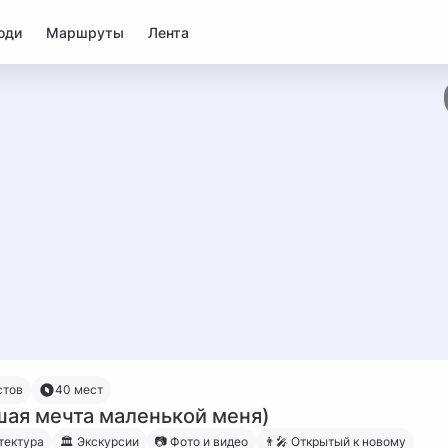
юди
Маршруты
Лента
стов
40 мест
шая мечта маленькой меня)
тектура
🏛 Экскурсии
📷 Фото и видео
👨‍🎤 Открытый к новому