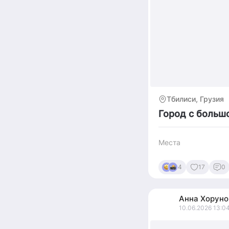
Тбилиси, Грузия
Город с больш
Места
4
17
0
Анна
Хоруно
10.06.2026 13:0