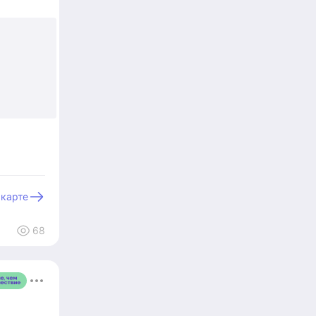
 карте
68