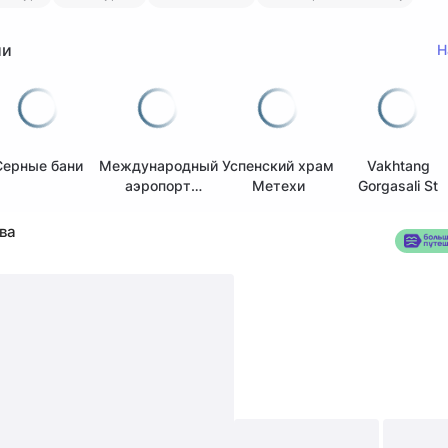
ии
Н
Серные бани
Международный
Успенский храм
Vakhtang
аэропорт
Метехи
Gorgasali St
Внуково
ва