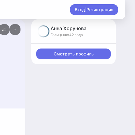
Вход
|
Регистрация
Анна
Хорунова
Голицыно
42 года
Смотреть профиль