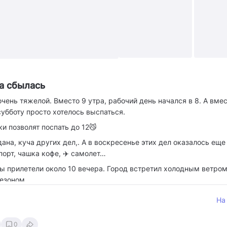
+4
а сбылась
чень тяжелой. Вместо 9 утра, рабочий день начался в 8. А вмес
 субботу просто хотелось выспаться.
ки позволят поспать до 12😼
дана, куча других дел,. А в воскресенье этих дел оказалось ещ
порт, чашка кофе, ✈️ самолет…
мы прилетели около 10 вечера. Город встретил холодным ветром
сезоном.
летнюю погоду, утром на прогулку собрались во всеоружии.
На
й: сначала трехчасовая прогулка по Тбилиси, а потом поездка в
0
значения стали Серные бани.