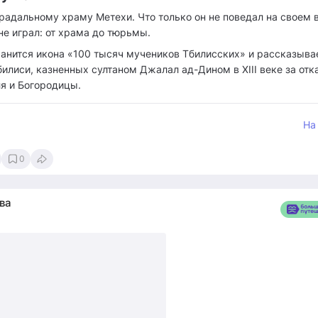
радальному храму Метехи. Что только он не поведал на своем в
не играл: от храма до тюрьмы.
анится икона «100 тысяч мучеников Тбилисских» и рассказыва
илиси, казненных султаном Джалал ад-Дином в XIII веке за отк
ля и Богородицы.
На
0
ва