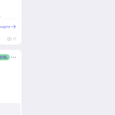
)
и вы
 карте
71