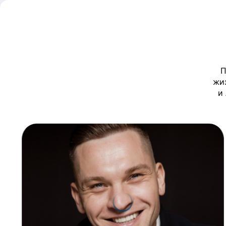
П
жи
и