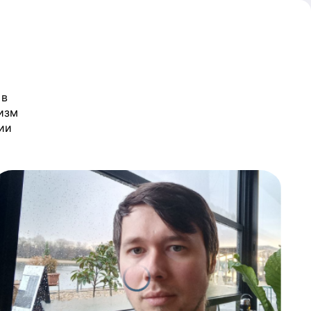
 в
изм
ии