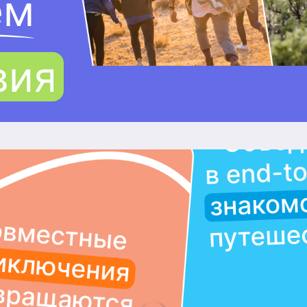
ем
вия