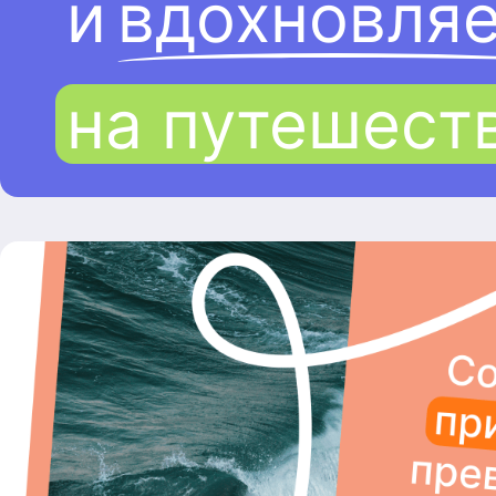
и
вдохновля
на путешест