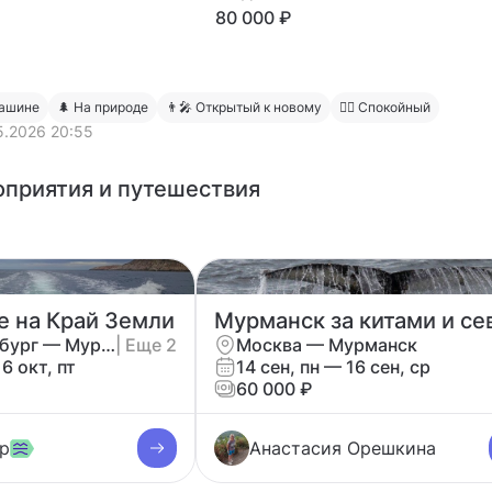
80 000 ₽
машине
🌲 На природе
👨‍🎤 Открытый к новому
🧍‍♂️ Спокойный
5.2026 20:55
приятия и путешествия
 на Край Земли
Санкт-Петербург — Мурманск
| Еще 2
Москва — Мурманск
16 окт, пт
14 сен, пн — 16 сен, ср
60 000 ₽
р
Анастасия Орешкина