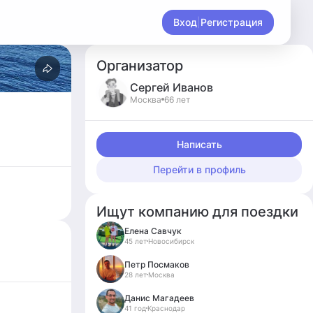
Вход
|
Регистрация
Организатор
Сергей
Иванов
Москва
66 лет
Написать
Перейти в профиль
Ищут компанию для поездки
Елена Савчук
45 лет
Новосибирск
Петр Посмаков
28 лет
Москва
Данис Магадеев
41 год
Краснодар