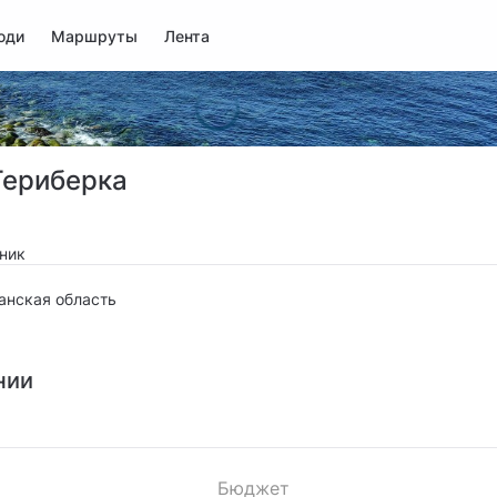
юди
Маршруты
Лента
Териберка
ьник
нская область
нии
Бюджет