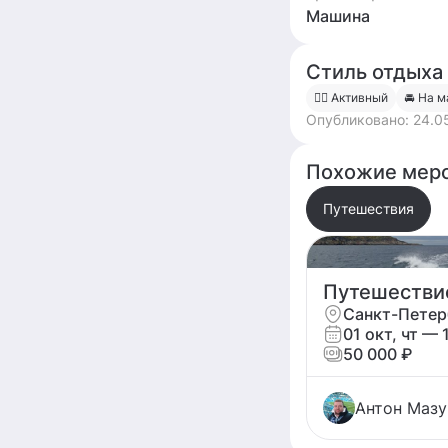
Машина
Стиль отдыха
🧍‍♀️ Активный
🚘 На 
Опубликовано:
24.0
Похожие меро
Путешествия
Путешествие
01 окт, чт — 
50 000 ₽
Антон Мазу